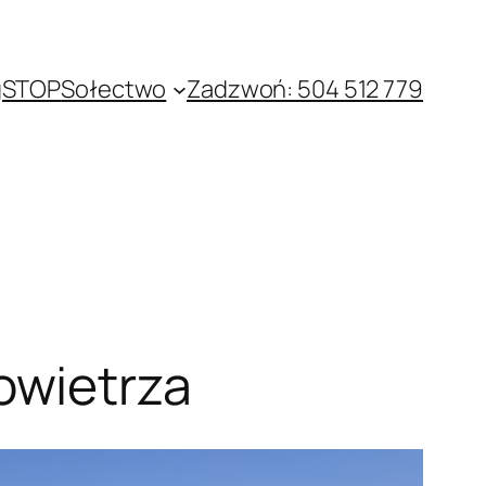
gSTOP
Sołectwo
Zadzwoń: 504 512 779
owietrza