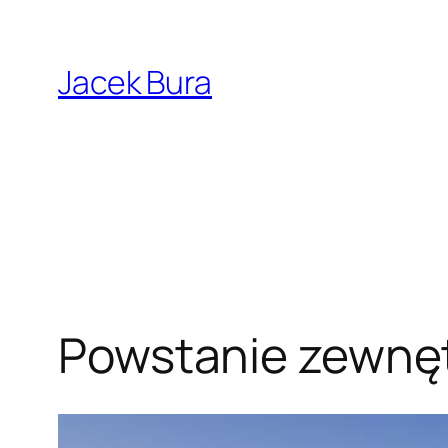
Przejdź
do
Jacek Bura
treści
Powstanie zewnęt