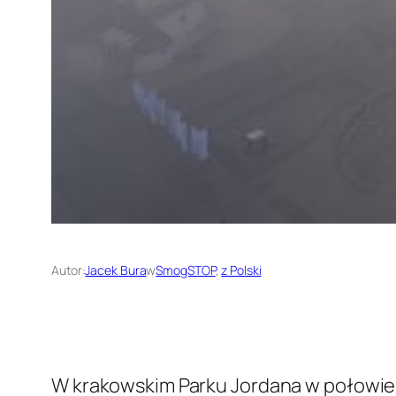
Autor:
Jacek Bura
w
SmogSTOP
, 
z Polski
W krakowskim Parku Jordana w połowie 