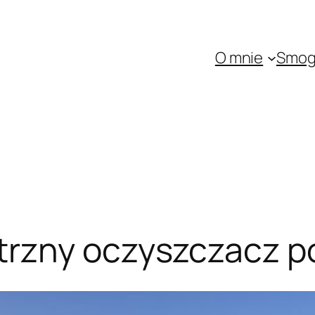
O mnie
Smo
rzny oczyszczacz p