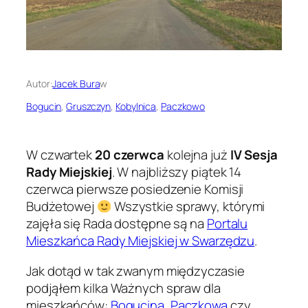
Autor:
Jacek Bura
w
Bogucin
, 
Gruszczyn
, 
Kobylnica
, 
Paczkowo
W czwartek
20 czerwca
kolejna już
IV Sesja
Rady Miejskiej
. W najbliższy piątek 14
czerwca pierwsze posiedzenie Komisji
Budżetowej
Wszystkie sprawy, którymi
zajęła się Rada dostępne są na
Portalu
Mieszkańca Rady Miejskiej w Swarzędzu
.
Jak dotąd w tak zwanym międzyczasie
podjąłem kilka Ważnych spraw dla
mieszkańców:
Bogucina
,
Paczkowa
czy