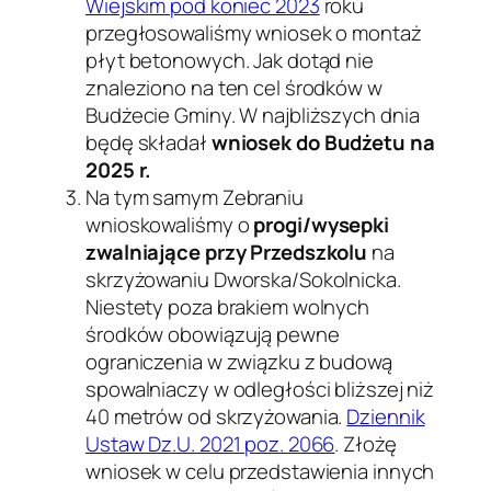
Wiejskim pod koniec 2023
roku
przegłosowaliśmy wniosek o montaż
płyt betonowych. Jak dotąd nie
znaleziono na ten cel środków w
Budżecie Gminy. W najbliższych dnia
będę składał
wniosek do Budżetu na
2025 r.
Na tym samym Zebraniu
wnioskowaliśmy o
progi/wysepki
zwalniające przy Przedszkolu
na
skrzyżowaniu Dworska/Sokolnicka.
Niestety poza brakiem wolnych
środków obowiązują pewne
ograniczenia w związku z budową
spowalniaczy w odległości bliższej niż
40 metrów od skrzyżowania.
Dziennik
Ustaw Dz.U. 2021 poz. 2066
. Złożę
wniosek w celu przedstawienia innych