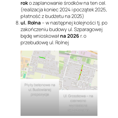
rok
o zaplanowanie środków na ten cel.
(realizacja koniec 2024 i początek 2025,
płatność z budżetu na 2025)
ul. Rolna
– w następnej kolejności tj. po
zakończeniu budowy ul. Szparagowej
będę wnioskował
na 2026
r. o
przebudowę ul. Rolnej
Płyty betonowe na
ul. Budowlanej
propozycja
Ul. Groszkowa – na
czerwono
wyniesione
skrzyżowania