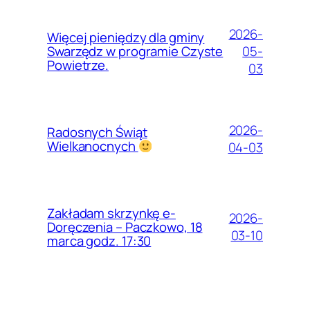
2026-
Więcej pieniędzy dla gminy
05-
Swarzędz w programie Czyste
Powietrze.
03
2026-
Radosnych Świąt
Wielkanocnych
04-03
Zakładam skrzynkę e-
2026-
Doręczenia – Paczkowo, 18
03-10
marca godz. 17:30