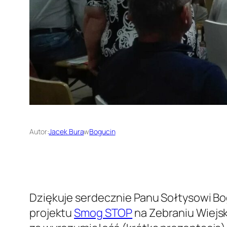
Autor:
Jacek Bura
w
Bogucin
Dziękuje serdecznie Panu Sołtysowi B
projektu
Smog STOP
na Zebraniu Wiejsk