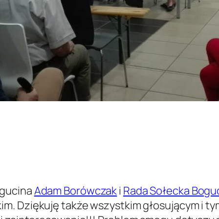
ogucina
Adam Borówczak
i
Rada Sołecka Bogu
im. Dziękuję także wszystkim głosującym i ty