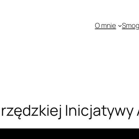
O mnie
Smo
rzędzkiej Inicjatyw