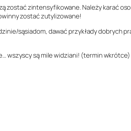
muszą zostać zintensyfikowane. Należy karać oso
powinny zostać zutylizowane!
zinie/sąsiadom, dawać przykłady dobrych pra
e… wszyscy są mile widziani! (termin wkrótce)