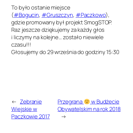
To było ostanie miejsce
(
#Bogucin
,
#Gruszczyn
,
#Paczkowo
),
gdzie promowany był projekt SmogSTOP.
Raz jeszcze dziękujemy za każdy głos
i liczymy na kolejne… zostało niewiele
czasu!!!
Głosujemy do 29 września do godziny 15:30
←
Zebranie
Przegrana
w Budżecie
Wiejskie w
Obywatelskim na rok 2018
Paczkowie 2017
→