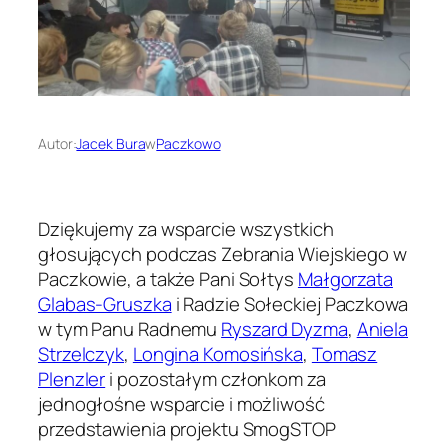
Autor:
Jacek Bura
w
Paczkowo
Dziękujemy za wsparcie wszystkich
głosujących podczas Zebrania Wiejskiego w
Paczkowie, a także Pani Sołtys
Małgorzata
Glabas-Gruszka
i Radzie Sołeckiej Paczkowa
w tym Panu Radnemu
Ryszard Dyzma
,
Aniela
Strzelczyk
,
Longina Komosińska
,
Tomasz
Plenzler
i pozostałym członkom za
jednogłośne wsparcie i możliwość
przedstawienia projektu SmogSTOP