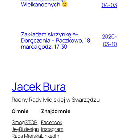
Wielkanocnych
04-03
Zakładam skrzynkę e-
2026-
Doręczenia – Paczkowo, 18
03-10
marca godz. 17:30
Jacek Bura
Radny Rady Miejskiej w Swarzędzu
O mnie
Znajdź mnie
SmogSTOP
Facebook
JeyBi design
Instagram
Rada Miejska
LinkedIn