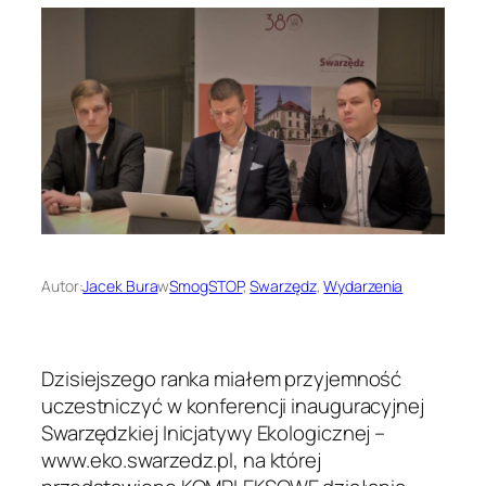
Autor:
Jacek Bura
w
SmogSTOP
, 
Swarzędz
, 
Wydarzenia
Dzisiejszego ranka miałem przyjemność
uczestniczyć w konferencji inauguracyjnej
Swarzędzkiej Inicjatywy Ekologicznej –
www.eko.swarzedz.pl, na której