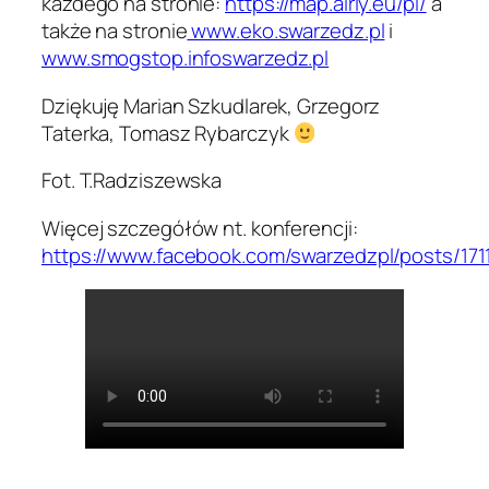
każdego na stronie:
https://map.airly.eu/pl/
a
także na stronie
www.eko.swarzedz.pl
i
www.smogstop.infoswarzedz.pl
Dziękuję Marian Szkudlarek, Grzegorz
Taterka, Tomasz Rybarczyk
Fot. T.Radziszewska
Więcej szczegółów nt. konferencji:
https://www.facebook.com/swarzedzpl/posts/17