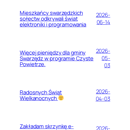
Mieszkańcy swarzędzkich
2026-
sołectw odkrywali świat
06-14
elektroniki i programowania
2026-
Więcej pieniędzy dla gminy
05-
Swarzędz w programie Czyste
Powietrze.
03
2026-
Radosnych Świąt
Wielkanocnych
04-03
Zakładam skrzynkę e-
2026-