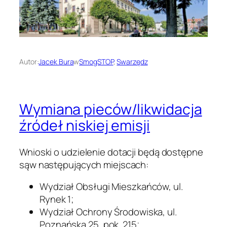
Autor:
Jacek Bura
w
SmogSTOP
, 
Swarzędz
Wymiana pieców/likwidacja
źródeł niskiej emisji
Wnioski o udzielenie dotacji będą dostępne
sąw następujących miejscach:
Wydział Obsługi Mieszkańców, ul.
Rynek 1;
Wydział Ochrony Środowiska, ul.
Poznańska 25, pok. 215;