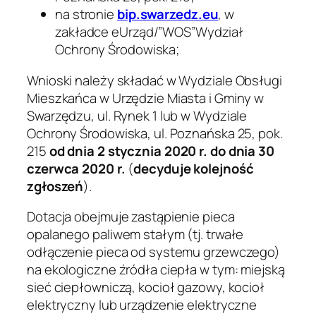
na stronie
bip.swarzedz.eu
, w
zakładce eUrząd/”WOS”Wydział
Ochrony Środowiska;
Wnioski należy składać w Wydziale Obsługi
Mieszkańca w Urzędzie Miasta i Gminy w
Swarzędzu, ul. Rynek 1 lub w Wydziale
Ochrony Środowiska, ul. Poznańska 25, pok.
215
od dnia 2 stycznia 2020 r.
do dnia 30
czerwca 2020
r.
(
decyduje kolejność
zgłoszeń
).
Dotacja obejmuje zastąpienie pieca
opalanego paliwem stałym (tj. trwałe
odłączenie pieca od systemu grzewczego)
na ekologiczne źródła ciepła w tym: miejską
sieć ciepłowniczą, kocioł gazowy, kocioł
elektryczny lub urządzenie elektryczne