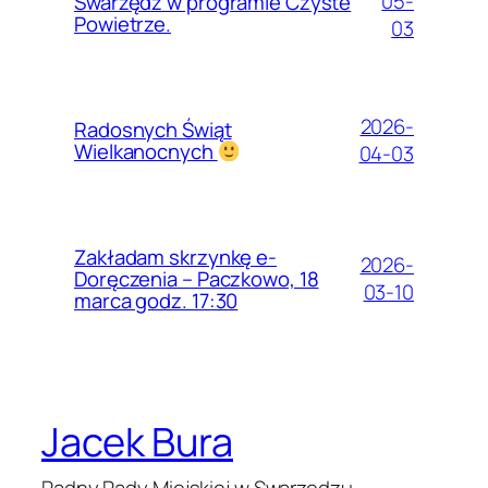
05-
Swarzędz w programie Czyste
Powietrze.
03
2026-
Radosnych Świąt
Wielkanocnych
04-03
Zakładam skrzynkę e-
2026-
Doręczenia – Paczkowo, 18
03-10
marca godz. 17:30
Jacek Bura
Radny Rady Miejskiej w Swarzędzu