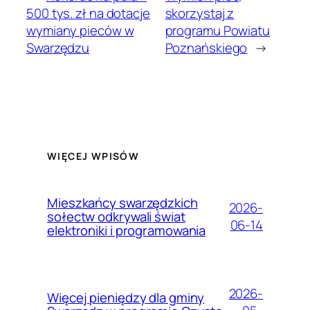
500 tys. zł na dotacje
skorzystaj z
wymiany pieców w
programu Powiatu
Swarzędzu
Poznańskiego
→
WIĘCEJ WPISÓW
Mieszkańcy swarzędzkich
2026-
sołectw odkrywali świat
06-14
elektroniki i programowania
2026-
Więcej pieniędzy dla gminy