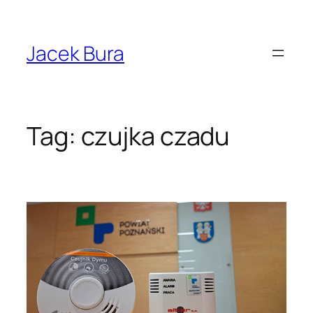
Przejdź
do
treści
Jacek Bura
Tag:
czujka czadu