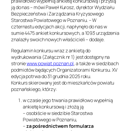
prawidłowo wypełnią ankietę konkursową i przyślą
ją do nas – mówi Paweł Kurosz, dyrektor Wydziału
Bezpieczeństwa i Zarządzania Kryzysowego
Starostwa Powiatowego w Poznaniu. – W
czternastu edycjach akcji, napłynęło do nas w
sumie 4475 ankiet konkursowych, a 1093 urządzenia
znalazły swoich nowych właścicieli – dodaje.
Regulamin konkursu wraz z ankietą do
wydrukowania (Załącznik nr 1) jest dostępny na
stronie
www.powiat.poznan.pl
, a także w siedzibach
podmiotów będących Organizatorami Konkursu. XV
edycja potrwa do 31 grudnia 2025 roku.
Konkurs skierowany jest do mieszkańców powiatu
poznańskiego, którzy:
w czasie jego trwania prawidłowo wypełnią
ankietę konkursową i złożą ją
– osobiście w siedzibie Starostwa
Powiatowego w Poznaniu,
–
za pośrednictwem formularza