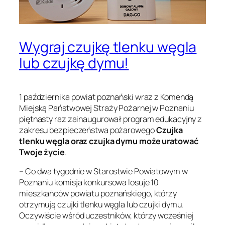
Wygraj czujkę tlenku węgla
lub czujkę dymu!
1 października powiat poznański wraz z Komendą
Miejską Państwowej Straży Pożarnej w Poznaniu
piętnasty raz zainaugurował program edukacyjny z
zakresu bezpieczeństwa pożarowego
Czujka
tlenku węgla oraz czujka dymu może uratować
Twoje życie
.
– Co dwa tygodnie w Starostwie Powiatowym w
Poznaniu komisja konkursowa losuje 10
mieszkańców powiatu poznańskiego, którzy
otrzymują czujki tlenku węgla lub czujki dymu.
Oczywiście wśród uczestników, którzy wcześniej