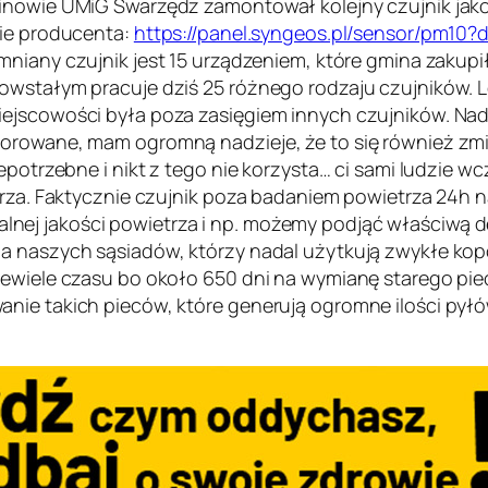
binowie UMiG Swarzędz zamontował kolejny czujnik ja
nie producenta:
https://panel.syngeos.pl/sensor/pm10?
mniany czujnik jest 15 urządzeniem, które gmina zakupi
owstałym pracuje dziś 25 różnego rodzaju czujników. Lo
iejscowości była poza zasięgiem innych czujników. Na
orowane, mam ogromną nadzieje, że to się również zmie
iepotrzebne i nikt z tego nie korzysta… ci sami ludzie w
trza. Faktycznie czujnik poza badaniem powietrza 24h na 
ej jakości powietrza i np. możemy podjąć właściwą de
a naszych sąsiadów, którzy nadal użytkują zwykłe kopci
niewiele czasu bo około 650 dni na wymianę starego pi
anie takich pieców, które generują ogromne ilości py