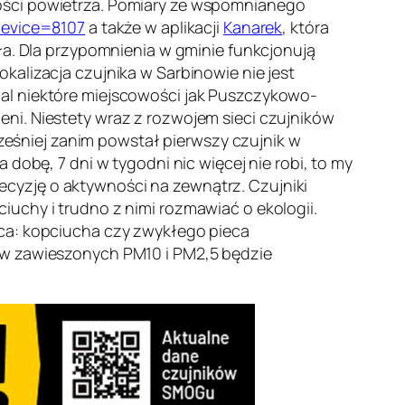
kości powietrza. Pomiary ze wspomnianego
device=8107
a także w aplikacji
Kanarek
, która
ła. Dla przypomnienia w gminie funkcjonują
kalizacja czujnika w Sarbinowie nie jest
dal niektóre miejscowości jak Puszczykowo-
ni. Niestety wraz z rozwojem sieci czujników
cześniej zanim powstał pierwszy czujnik w
dobę, 7 dni w tygodni nic więcej nie robi, to my
cyzję o aktywności na zewnątrz. Czujniki
uchy i trudno z nimi rozmawiać o ekologii.
eca: kopciucha czy zwykłego pieca
łów zawieszonych PM10 i PM2,5 będzie