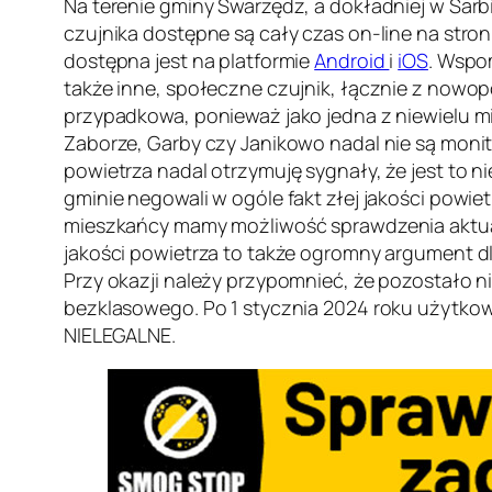
Na terenie gminy Swarzędz, a dokładniej w Sar
czujnika dostępne są cały czas on-line na stro
dostępna jest na platformie
Android
i
iOS
. Wspo
także inne, społeczne czujnik, łącznie z nowop
przypadkowa, ponieważ jako jedna z niewielu m
Zaborze, Garby czy Janikowo nadal nie są monit
powietrza nadal otrzymuję sygnały, że jest to n
gminie negowali w ogóle fakt złej jakości powie
mieszkańcy mamy możliwość sprawdzenia aktualn
jakości powietrza to także ogromny argument dl
Przy okazji należy przypomnieć, że pozostało 
bezklasowego. Po 1 stycznia 2024 roku użytkow
NIELEGALNE.