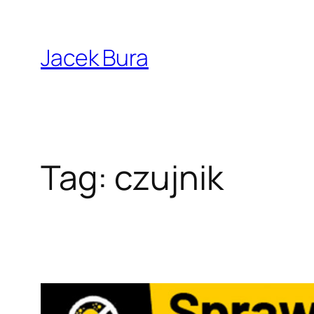
Przejdź
do
Jacek Bura
treści
Tag:
czujnik