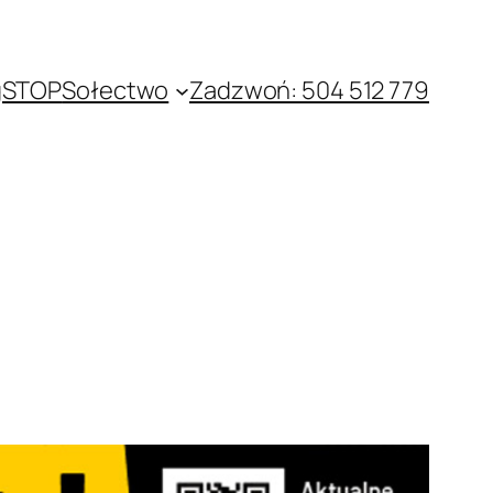
gSTOP
Sołectwo
Zadzwoń: 504 512 779