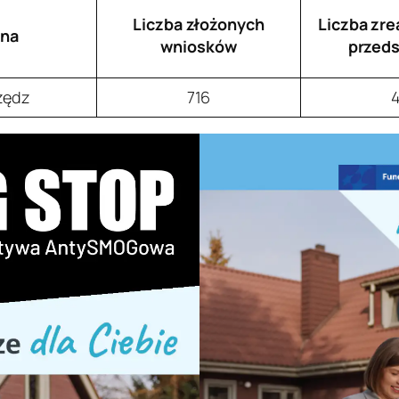
Liczba złożonych
Liczba zre
na
wniosków
przeds
zędz
716
4