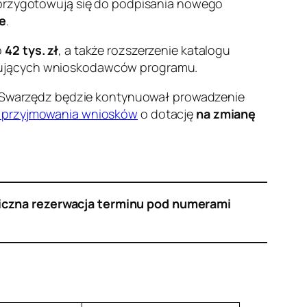
rzygotowują się do podpisania nowego
e
.
o
42 tys. zł
, a także rozszerzenie katalogu
ugujących wnioskodawców programu.
 że Swarzędz będzie kontynuował prowadzenie
in przyjmowania wniosków
o dotację
na zmianę
niczna rezerwacja terminu pod numerami