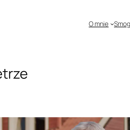
O mnie
Smo
etrze