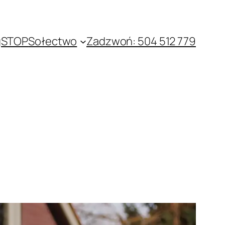
gSTOP
Sołectwo
Zadzwoń: 504 512 779