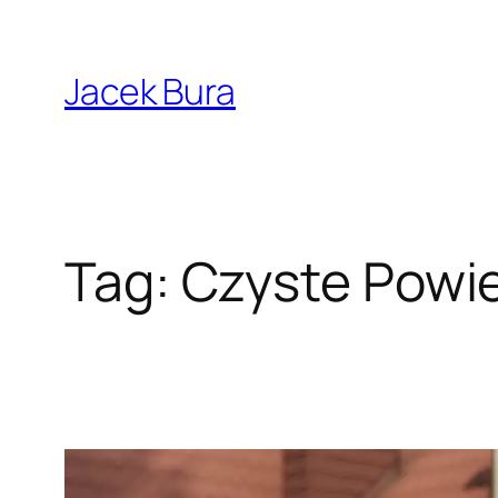
Przejdź
do
Jacek Bura
treści
Tag:
Czyste Powi