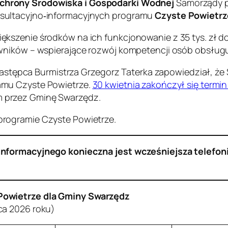
hrony Środowiska i Gospodarki Wodnej
Samorządy p
sultacyjno‐informacyjnych programu
Czyste Powietrz
kszenie środków na ich funkcjonowanie z 35 tys. zł d
cowników – wspierające rozwój kompetencji osób obsł
I zastępca Burmistrza Grzegorz Taterka zapowiedział,
amu Czyste Powietrze.
30 kwietnia zakończył się term
 przez Gminę Swarzędz.
rogramie Czyste Powietrze.
informacyjnego konieczna jest wcześniejsza telefo
Powietrze
dla Gminy Swarzędz
ca 2026 roku)