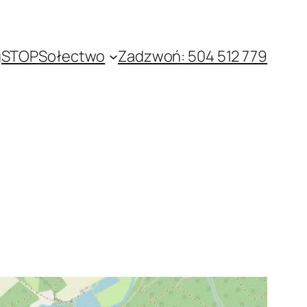
gSTOP
Sołectwo
Zadzwoń: 504 512 779