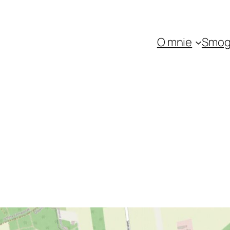
O mnie
Smo