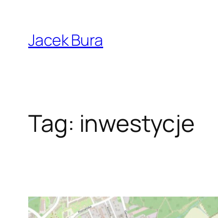
Przejdź
do
Jacek Bura
treści
Tag:
inwestycje