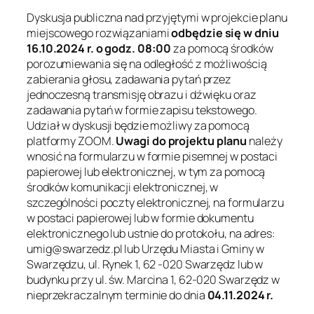
Dyskusja publiczna nad przyjętymi w projekcie planu
miejscowego rozwiązaniami
odbędzie się w dniu
16.10.2024 r. o godz. 08:00
za pomocą środków
porozumiewania się na odległość z możliwością
zabierania głosu, zadawania pytań przez
jednoczesną transmisję obrazu i dźwięku oraz
zadawania pytań w formie zapisu tekstowego.
Udział w dyskusji będzie możliwy za pomocą
platformy ZOOM.
Uwagi do projektu planu
należy
wnosić na formularzu w formie pisemnej w postaci
papierowej lub elektronicznej, w tym za pomocą
środków komunikacji elektronicznej, w
szczególności poczty elektronicznej, na formularzu
w postaci papierowej lub w formie dokumentu
elektronicznego lub ustnie do protokołu, na adres:
umig@swarzedz.pl lub Urzędu Miasta i Gminy w
Swarzędzu, ul. Rynek 1, 62 -020 Swarzędz lub w
budynku przy ul. św. Marcina 1, 62-020 Swarzędz w
nieprzekraczalnym terminie do dnia
04.11.2024 r.